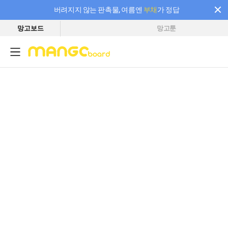
버려지지 않는 판촉물, 여름엔
부채
가 정답
망고보드
망고툰
필요한 만큼 충전하고 끊김 없이 작업하세요! 새로워진 AI 부스터 요금제