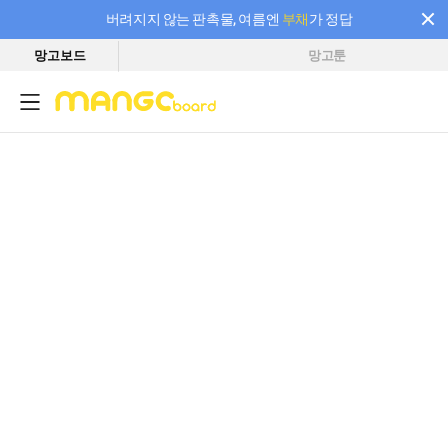
버려지지 않는 판촉물, 여름엔
부채
가 정답
망고보드
망고툰
필요한 만큼 충전하고 끊김 없이 작업하세요! 새로워진 AI 부스터 요금제