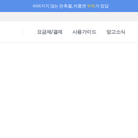
버려지지 않는 판촉물, 여름엔
부채
가 정답
필요한 만큼 충전하고 끊김 없이 작업하세요! 새로워진 AI 부스터 요금제
요금제/결제
사용가이드
망고소식