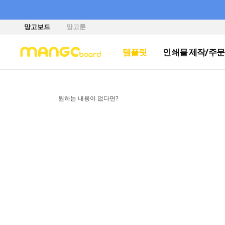
망고보드
망고툰
템플릿
인쇄물 제작/주문
원하는 내용이 없다면?