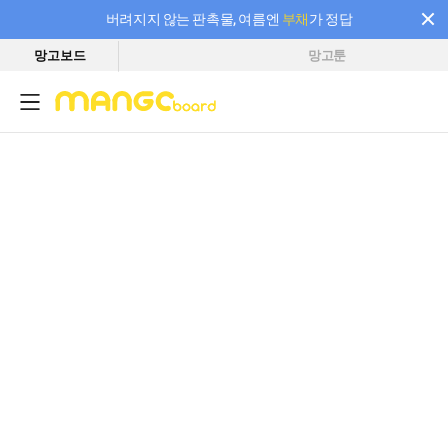
버려지지 않는 판촉물, 여름엔
부채
가 정답
망고보드
망고툰
필요한 만큼 충전하고 끊김 없이 작업하세요! 새로워진 AI 부스터 요금제