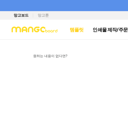
망고보드
망고툰
템플릿
인쇄물 제작/주문
원하는 내용이 없다면?