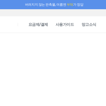
버려지지 않는 판촉물, 여름엔
부채
가 정답
필요한 만큼 충전하고 끊김 없이 작업하세요! 새로워진 AI 부스터 요금제
요금제/결제
사용가이드
망고소식