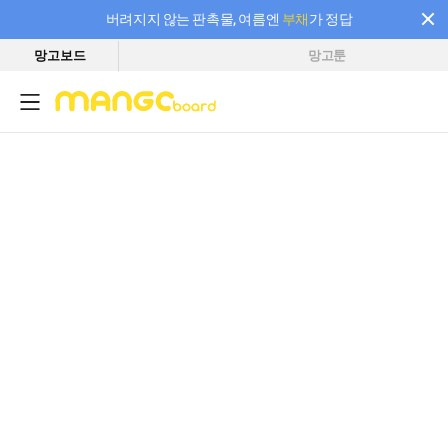
버려지지 않는 판촉물, 여름엔
부채
가 정답
망고보드
망고툰
필요한 만큼 충전하고 끊김 없이 작업하세요! 새로워진 AI 부스터 요금제