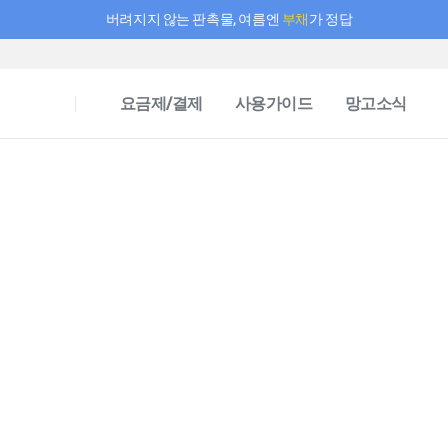
버려지지 않는 판촉물, 여름엔
부채
가 정답
필요한 만큼 충전하고 끊김 없이 작업하세요! 새로워진 AI 부스터 요금제
요금제/결제
사용가이드
망고소식