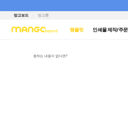
망고보드
망고툰
템플릿
인쇄물 제작/주문
원하는 내용이 없다면?