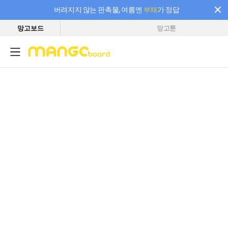
버려지지 않는 판촉물, 여름엔
부채
가 정답
망고보드
망고툰
필요한 만큼 충전하고 끊김 없이 작업하세요! 새로워진 AI 부스터 요금제