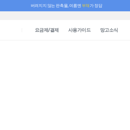
버려지지 않는 판촉물, 여름엔
부채
가 정답
필요한 만큼 충전하고 끊김 없이 작업하세요! 새로워진 AI 부스터 요금제
요금제/결제
사용가이드
망고소식