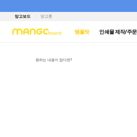
망고보드
망고툰
템플릿
인쇄물 제작/주문
원하는 내용이 없다면?