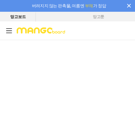
버려지지 않는 판촉물, 여름엔
부채
가 정답
망고보드
망고툰
필요한 만큼 충전하고 끊김 없이 작업하세요! 새로워진 AI 부스터 요금제