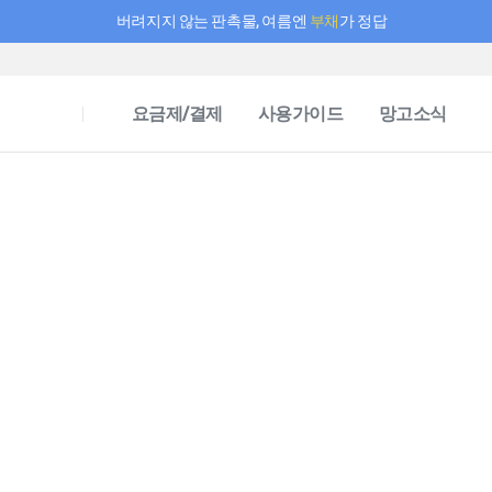
버려지지 않는 판촉물, 여름엔
부채
가 정답
필요한 만큼 충전하고 끊김 없이 작업하세요! 새로워진 AI 부스터 요금제
요금제/결제
사용가이드
망고소식