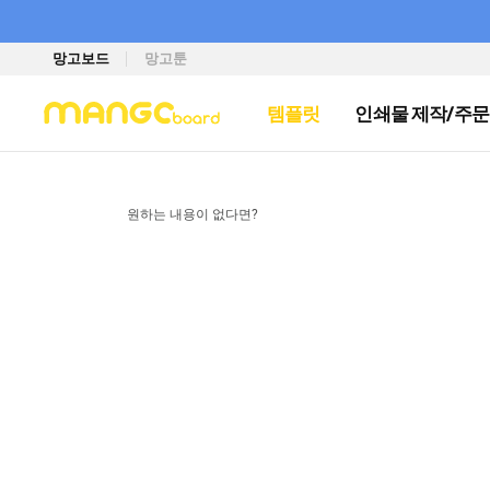
망고보드
망고툰
템플릿
인쇄물 제작/주문
원하는 내용이 없다면?