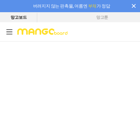
버려지지 않는 판촉물, 여름엔
부채
가 정답
망고보드
망고툰
필요한 만큼 충전하고 끊김 없이 작업하세요! 새로워진 AI 부스터 요금제