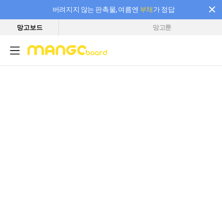
버려지지 않는 판촉물, 여름엔
부채
가 정답
망고보드
망고툰
필요한 만큼 충전하고 끊김 없이 작업하세요! 새로워진 AI 부스터 요금제