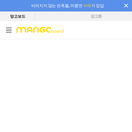
버려지지 않는 판촉물, 여름엔
부채
가 정답
망고보드
망고툰
필요한 만큼 충전하고 끊김 없이 작업하세요! 새로워진 AI 부스터 요금제