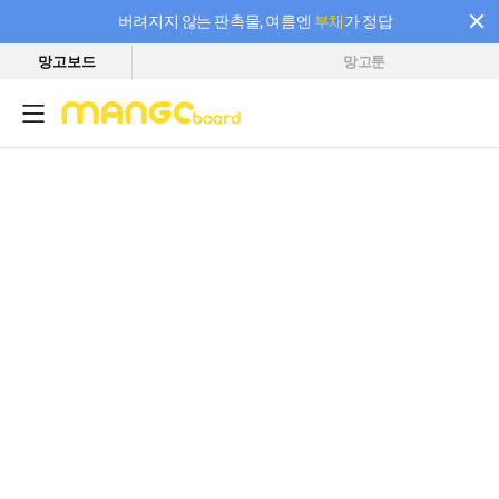
버려지지 않는 판촉물, 여름엔
부채
가 정답
망고보드
망고툰
필요한 만큼 충전하고 끊김 없이 작업하세요! 새로워진 AI 부스터 요금제