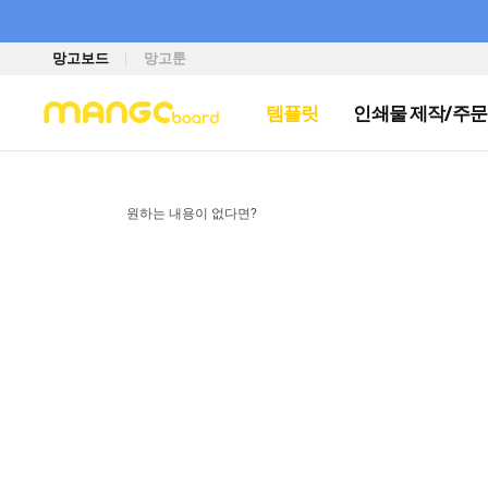
망고보드
망고툰
템플릿
인쇄물 제작/주문
원하는 내용이 없다면?