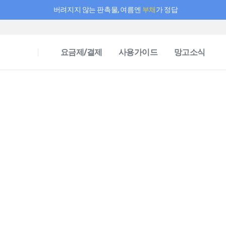
버려지지 않는 판촉물, 여름엔
부채
가 정답
필요한 만큼 충전하고 끊김 없이 작업하세요! 새로워진 AI 부스터 요금제
요금제/결제
사용가이드
망고소식