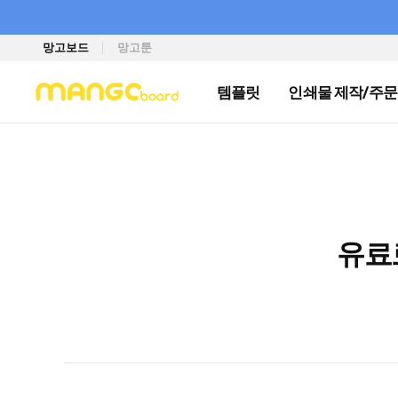
망고보드
망고툰
템플릿
인쇄물 제작/주문
유료