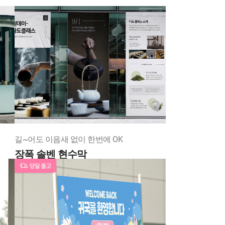
길~어도 이음새 없이 한번에 OK
장폭 솔벤 현수막