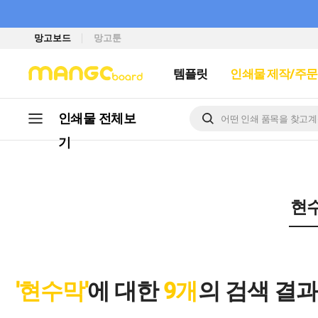
망고보드
망고툰
템플릿
인쇄물 제작/주문
인쇄물 전체
보
기
'현수막'
에 대한
9개
의 검색 결과