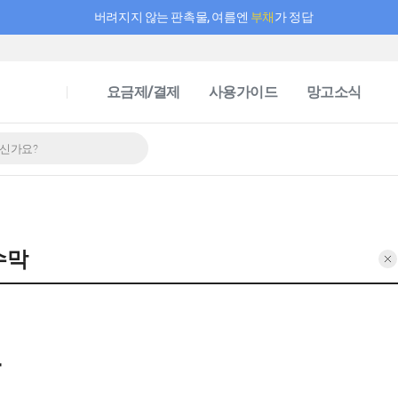
버려지지 않는 판촉물, 여름엔
부채
가 정답
필요한 만큼 충전하고 끊김 없이 작업하세요! 새로워진 AI 부스터 요금제
요금제/결제
사용가이드
망고소식