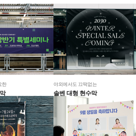
요한
야외에서도 끄떡없는
수막
솔벤 대형 현수막