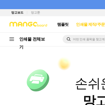
망고보드
망고툰
템플릿
인쇄물 제작/주문
인쇄물 전체
보
기
손쉬
망고