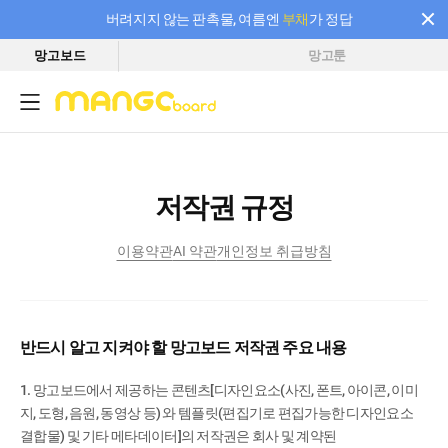
버려지지 않는 판촉물, 여름엔
부채
가 정답
망고보드
망고툰
필요한 만큼 충전하고 끊김 없이 작업하세요! 새로워진 AI 부스터 요금제
저작권 규정
이용약관
AI 약관
개인정보 취급방침
반드시 알고 지켜야 할 망고보드 저작권 주요 내용
1. 망고보드에서 제공하는 콘텐츠[디자인요소(사진, 폰트, 아이콘, 이미
지, 도형, 음원, 동영상 등) 와 템플릿(편집기로 편집가능한 디자인요소
결합물) 및 기타 메타데이터]의 저작권은 회사 및 계약된