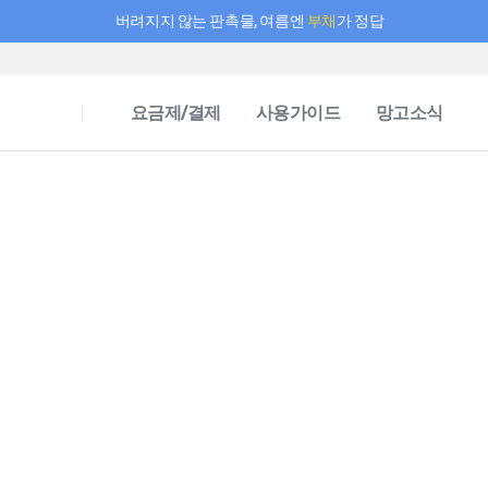
버려지지 않는 판촉물, 여름엔
부채
가 정답
필요한 만큼 충전하고 끊김 없이 작업하세요! 새로워진 AI 부스터 요금제
요금제/결제
사용가이드
망고소식