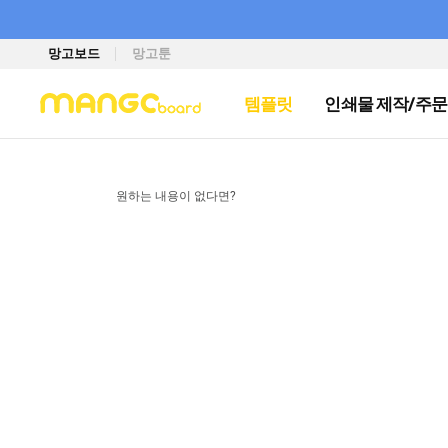
망고보드
망고툰
템플릿
인쇄물 제작/주문
원하는 내용이 없다면?