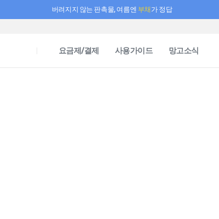
버려지지 않는 판촉물, 여름엔
부채
가 정답
필요한 만큼 충전하고 끊김 없이 작업하세요! 새로워진 AI 부스터 요금제
요금제/결제
사용가이드
망고소식