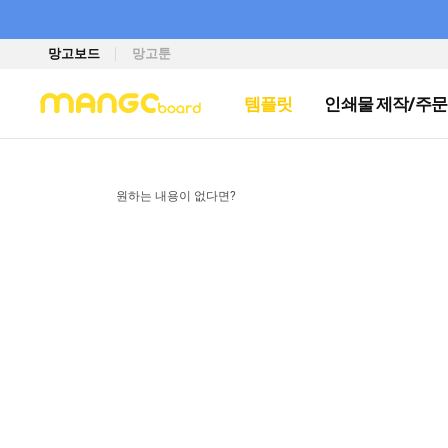
망고보드
망고툰
템플릿
인쇄물 제작/주문
원하는 내용이 없다면?