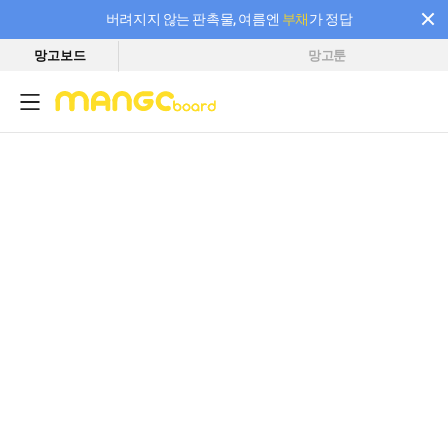
버려지지 않는 판촉물, 여름엔
부채
가 정답
망고보드
망고툰
필요한 만큼 충전하고 끊김 없이 작업하세요! 새로워진 AI 부스터 요금제