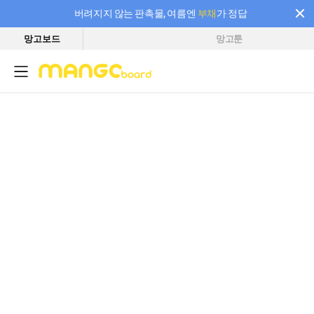
버려지지 않는 판촉물, 여름엔
부채
가 정답
망고보드
망고툰
필요한 만큼 충전하고 끊김 없이 작업하세요! 새로워진 AI 부스터 요금제