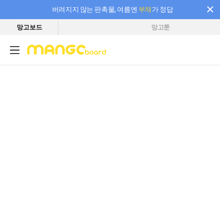
버려지지 않는 판촉물, 여름엔
부채
가 정답
망고보드
망고툰
필요한 만큼 충전하고 끊김 없이 작업하세요! 새로워진 AI 부스터 요금제