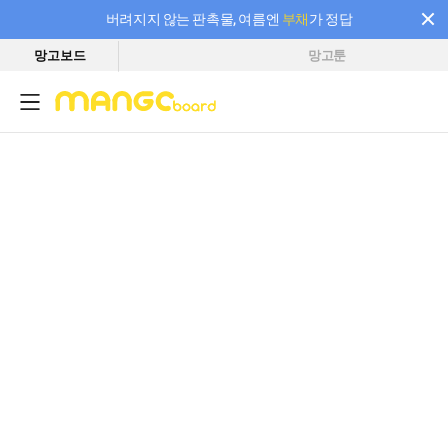
버려지지 않는 판촉물, 여름엔
부채
가 정답
망고보드
망고툰
필요한 만큼 충전하고 끊김 없이 작업하세요! 새로워진 AI 부스터 요금제