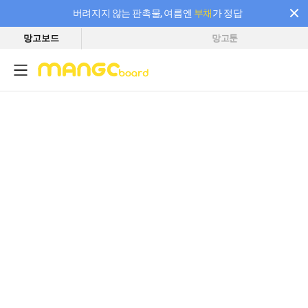
버려지지 않는 판촉물, 여름엔
부채
가 정답
망고보드
망고툰
필요한 만큼 충전하고 끊김 없이 작업하세요! 새로워진 AI 부스터 요금제