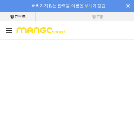
버려지지 않는 판촉물, 여름엔
부채
가 정답
망고보드
망고툰
필요한 만큼 충전하고 끊김 없이 작업하세요! 새로워진 AI 부스터 요금제