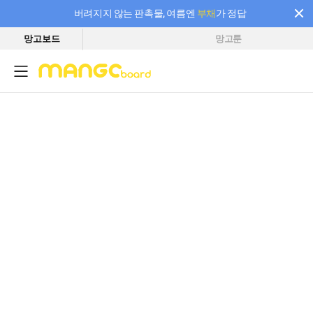
버려지지 않는 판촉물, 여름엔
부채
가 정답
망고보드
망고툰
필요한 만큼 충전하고 끊김 없이 작업하세요! 새로워진 AI 부스터 요금제