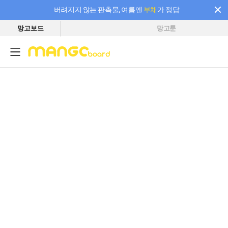
버려지지 않는 판촉물, 여름엔
부채
가 정답
망고보드
망고툰
필요한 만큼 충전하고 끊김 없이 작업하세요! 새로워진 AI 부스터 요금제