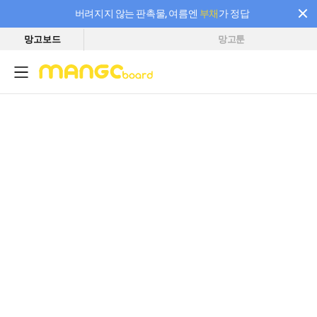
버려지지 않는 판촉물, 여름엔
부채
가 정답
망고보드
망고툰
필요한 만큼 충전하고 끊김 없이 작업하세요! 새로워진 AI 부스터 요금제