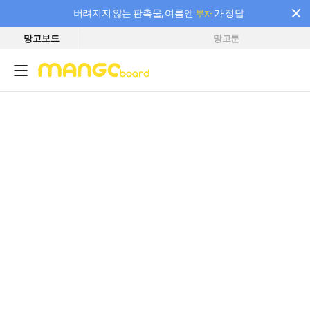
버려지지 않는 판촉물, 여름엔
부채
가 정답
망고보드
망고툰
필요한 만큼 충전하고 끊김 없이 작업하세요! 새로워진 AI 부스터 요금제