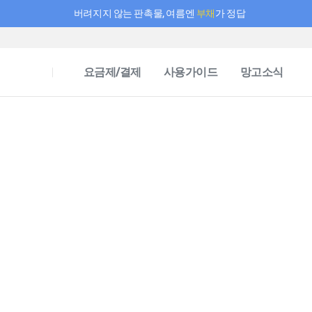
버려지지 않는 판촉물, 여름엔
부채
가 정답
필요한 만큼 충전하고 끊김 없이 작업하세요! 새로워진 AI 부스터 요금제
요금제/결제
사용가이드
망고소식