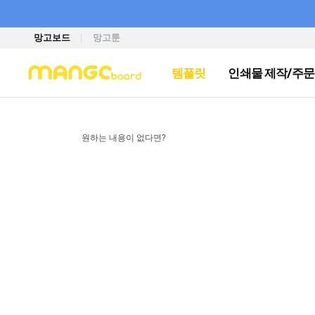
망고보드
망고툰
템플릿
인쇄물 제작/주문
원하는 내용이 없다면?