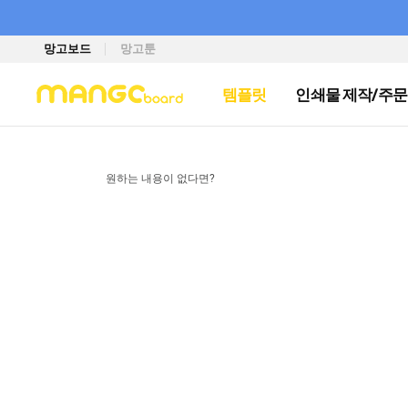
망고보드
망고툰
템플릿
인쇄물 제작/주문
원하는 내용이 없다면?