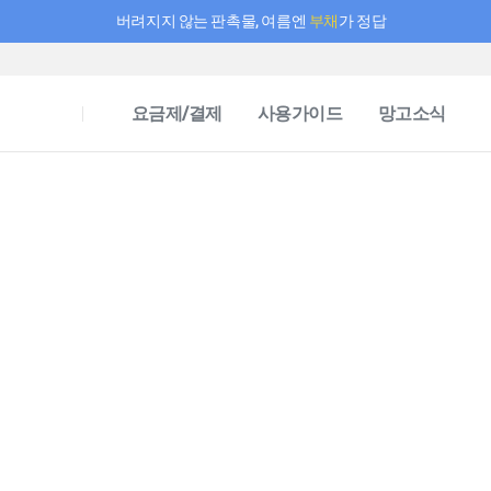
버려지지 않는 판촉물, 여름엔
부채
가 정답
필요한 만큼 충전하고 끊김 없이 작업하세요! 새로워진 AI 부스터 요금제
요금제/결제
사용가이드
망고소식