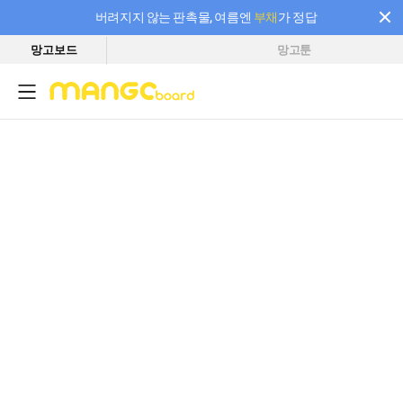
버려지지 않는 판촉물, 여름엔
부채
가 정답
망고보드
망고툰
필요한 만큼 충전하고 끊김 없이 작업하세요! 새로워진 AI 부스터 요금제