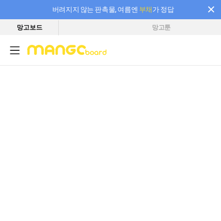
버려지지 않는 판촉물, 여름엔
부채
가 정답
망고보드
망고툰
필요한 만큼 충전하고 끊김 없이 작업하세요! 새로워진 AI 부스터 요금제