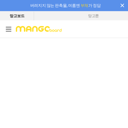
버려지지 않는 판촉물, 여름엔
부채
가 정답
망고보드
망고툰
필요한 만큼 충전하고 끊김 없이 작업하세요! 새로워진 AI 부스터 요금제