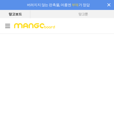
버려지지 않는 판촉물, 여름엔
부채
가 정답
망고보드
망고툰
필요한 만큼 충전하고 끊김 없이 작업하세요! 새로워진 AI 부스터 요금제