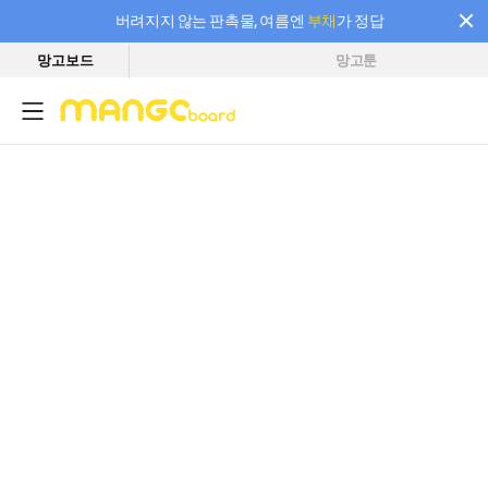
버려지지 않는 판촉물, 여름엔
부채
가 정답
망고보드
망고툰
필요한 만큼 충전하고 끊김 없이 작업하세요! 새로워진 AI 부스터 요금제