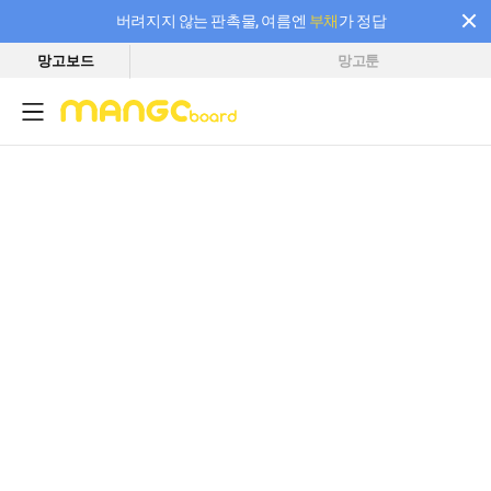
버려지지 않는 판촉물, 여름엔
부채
가 정답
망고보드
망고툰
필요한 만큼 충전하고 끊김 없이 작업하세요! 새로워진 AI 부스터 요금제