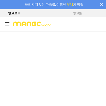
버려지지 않는 판촉물, 여름엔
부채
가 정답
망고보드
망고툰
필요한 만큼 충전하고 끊김 없이 작업하세요! 새로워진 AI 부스터 요금제