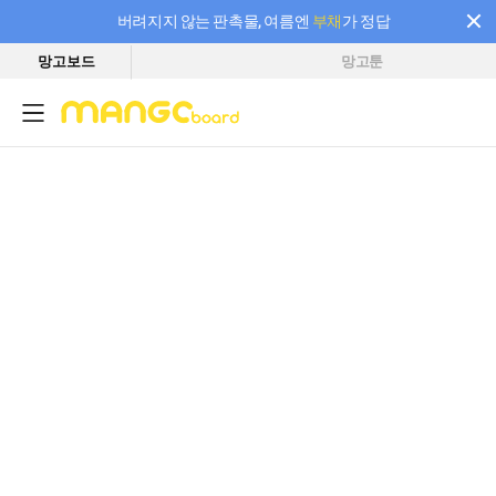
버려지지 않는 판촉물, 여름엔
부채
가 정답
망고보드
망고툰
필요한 만큼 충전하고 끊김 없이 작업하세요! 새로워진 AI 부스터 요금제