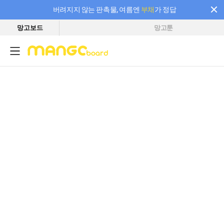
버려지지 않는 판촉물, 여름엔
부채
가 정답
망고보드
망고툰
필요한 만큼 충전하고 끊김 없이 작업하세요! 새로워진 AI 부스터 요금제