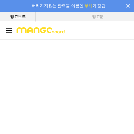
버려지지 않는 판촉물, 여름엔
부채
가 정답
망고보드
망고툰
필요한 만큼 충전하고 끊김 없이 작업하세요! 새로워진 AI 부스터 요금제