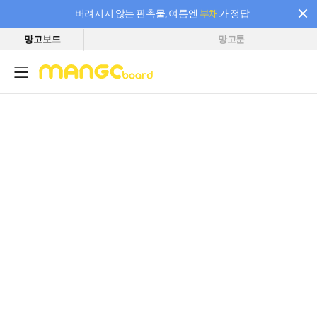
버려지지 않는 판촉물, 여름엔
부채
가 정답
망고보드
망고툰
필요한 만큼 충전하고 끊김 없이 작업하세요! 새로워진 AI 부스터 요금제