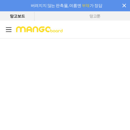
버려지지 않는 판촉물, 여름엔
부채
가 정답
망고보드
망고툰
필요한 만큼 충전하고 끊김 없이 작업하세요! 새로워진 AI 부스터 요금제