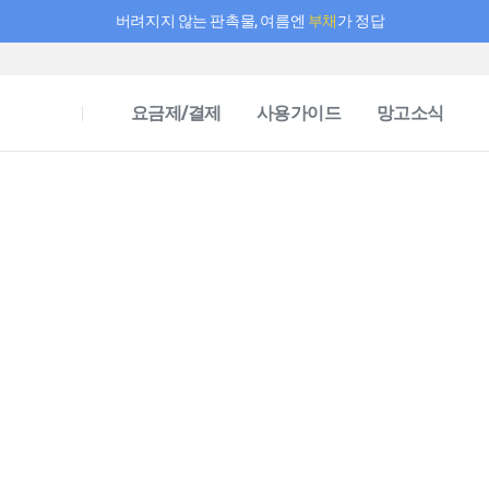
버려지지 않는 판촉물, 여름엔
부채
가 정답
필요한 만큼 충전하고 끊김 없이 작업하세요! 새로워진 AI 부스터 요금제
요금제/결제
사용가이드
망고소식