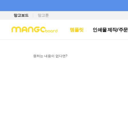
망고보드
망고툰
템플릿
인쇄물 제작/주문
원하는 내용이 없다면?