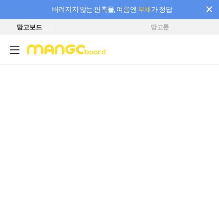
버려지지 않는 판촉물, 여름엔
부채
가 정답
망고보드
망고툰
필요한 만큼 충전하고 끊김 없이 작업하세요! 새로워진 AI 부스터 요금제