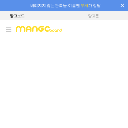
버려지지 않는 판촉물, 여름엔
부채
가 정답
망고보드
망고툰
필요한 만큼 충전하고 끊김 없이 작업하세요! 새로워진 AI 부스터 요금제