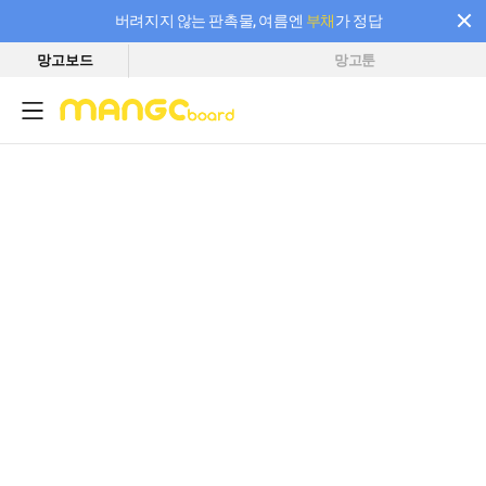
버려지지 않는 판촉물, 여름엔
부채
가 정답
망고보드
망고툰
필요한 만큼 충전하고 끊김 없이 작업하세요! 새로워진 AI 부스터 요금제